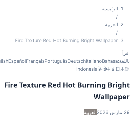
الرئيسية
/
العربية
/
Fire Texture Red Hot Burning Bright Wallpaper
أ
غة:
Bahasa
Italiano
Deutsch
Português
Français
Español
English
Indonesia
हिन्दी
中文
日
Fire Texture Red Hot Burning Brig
Wallpap
2
العربية