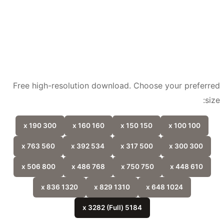
Free high-resolution download. Choose your prefer
si
300 x 190
160 x 160
150 x 150
100 x 100
560 x 763
534 x 392
500 x 317
300 x 300
800 x 506
768 x 486
750 x 750
610 x 448
1320 x 836
1310 x 829
1024 x 648
5184 x 3282 (Full)