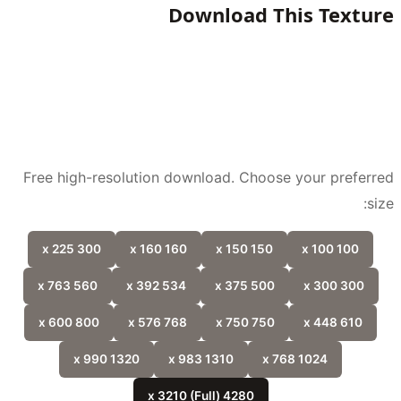
Download This Textu
Free high-resolution download. Choose your prefer
si
300 x 225
160 x 160
150 x 150
100 x 100
560 x 763
534 x 392
500 x 375
300 x 300
800 x 600
768 x 576
750 x 750
610 x 448
1320 x 990
1310 x 983
1024 x 768
4280 x 3210 (Full)