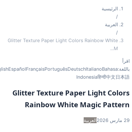
الرئيسية
/
العربية
/
Glitter Texture Paper Light Colors Rainbow White
...
M
أ
غة:
Bahasa
Italiano
Deutsch
Português
Français
Español
English
Indonesia
हिन्दी
中文
日
Glitter Texture Paper Light Colo
Rainbow White Magic Patte
2
العربية