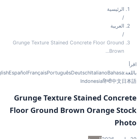
الرئيسية
/
العربية
/
Grunge Texture Stained Concrete Floor Ground
...
Brown
أ
غة:
Bahasa
Italiano
Deutsch
Português
Français
Español
English
Indonesia
हिन्दी
中文
日
Grunge Texture Stained Concre
Floor Ground Brown Orange Sto
Pho
2
العربية