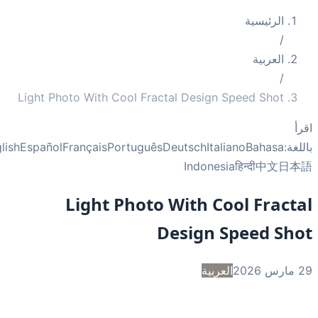
الرئيسية
/
العربية
/
Light Photo With Cool Fractal Design Speed Shot
أ
غة:
Bahasa
Italiano
Deutsch
Português
Français
Español
English
Indonesia
हिन्दी
中文
日
Light Photo With Cool Fract
Design Speed Sh
2
العربية