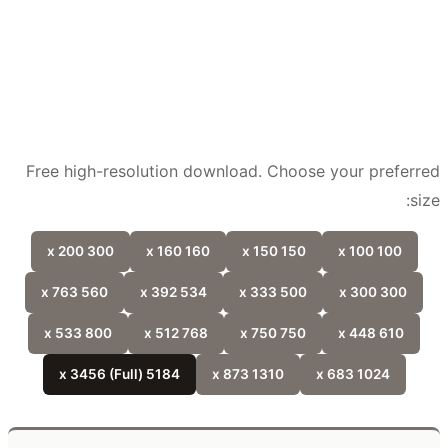
Free high-resolution download. Choose your prefer
si
300 x 200
160 x 160
150 x 150
100 x 100
560 x 763
534 x 392
500 x 333
300 x 300
800 x 533
768 x 512
750 x 750
610 x 448
5184 x 3456 (Full)
1310 x 873
1024 x 683