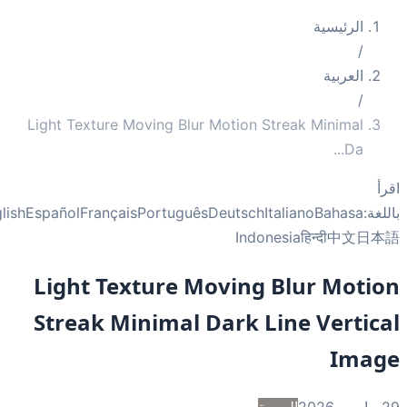
الرئيسية
/
العربية
/
Light Texture Moving Blur Motion Streak Minimal
...
Da
أ
غة:
Bahasa
Italiano
Deutsch
Português
Français
Español
English
Indonesia
हिन्दी
中文
日
Light Texture Moving Blur Moti
Streak Minimal Dark Line Vertic
Ima
2
العربية