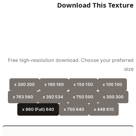
Download This Textu
Free high-resolution download. Choose your prefer
si
200 x 300
160 x 160
150 x 150
100 x 100
560 x 763
534 x 392
500 x 750
300 x 300
640 x 960 (Full)
640 x 750
610 x 448