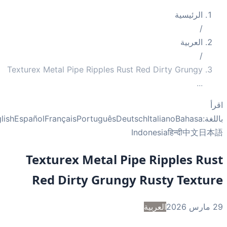
الرئيسية
/
العربية
/
Texturex Metal Pipe Ripples Rust Red Dirty Grungy
...
أ
غة:
Bahasa
Italiano
Deutsch
Português
Français
Español
English
Indonesia
हिन्दी
中文
日
Texturex Metal Pipe Ripples Ru
Red Dirty Grungy Rusty Textu
2
العربية