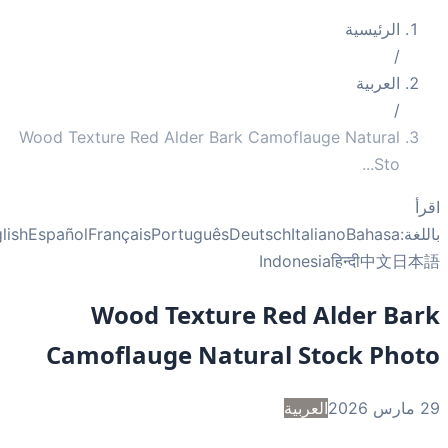
الرئيسية
/
العربية
/
Wood Texture Red Alder Bark Camoflauge Natural
...
Sto
أ
غة:
Bahasa
Italiano
Deutsch
Português
Français
Español
English
Indonesia
हिन्दी
中文
日
Wood Texture Red Alder Ba
Camoflauge Natural Stock Pho
2
العربية