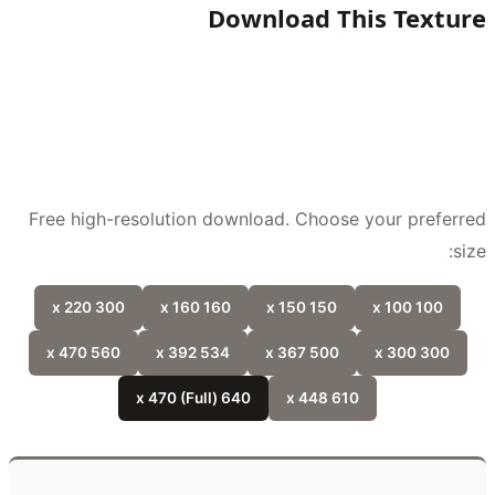
Download This Textu
Free high-resolution download. Choose your prefer
si
300 x 220
160 x 160
150 x 150
100 x 100
560 x 470
534 x 392
500 x 367
300 x 300
640 x 470 (Full)
610 x 448