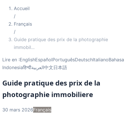
Accueil
/
Français
/
Guide pratique des prix de la photographie
immobil
...
Lire en :
English
Español
Português
Deutsch
Italiano
Bahasa
Indonesia
हिन्दी
العربية
中文
日本語
Guide pratique des prix de la
photographie immobiliere
30 mars 2026
Français