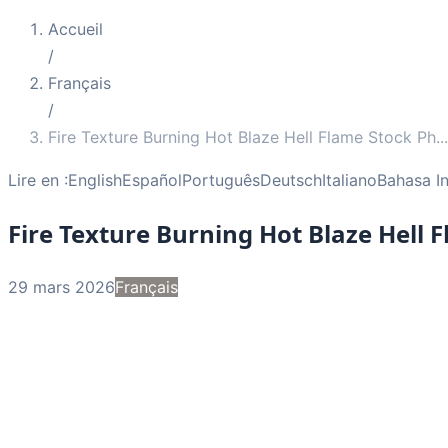
Accueil
/
Français
/
Fire Texture Burning Hot Blaze Hell Flame Stock Ph
...
Lire en :
English
Español
Português
Deutsch
Italiano
Bahasa I
Fire Texture Burning Hot Blaze Hell 
29 mars 2026
Français