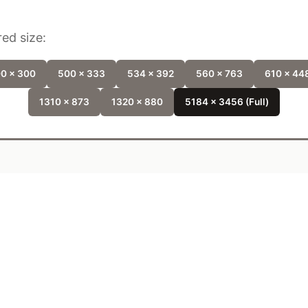
ed size:
0 x 300
500 x 333
534 x 392
560 x 763
610 x 44
1310 x 873
1320 x 880
5184 x 3456 (Full)