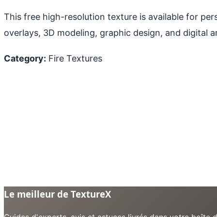
This free high-resolution texture is available for p
overlays, 3D modeling, graphic design, and digital ar
Category:
Fire Textures
Le meilleur de TextureX
Guides d'experts, avis et astuces livrés dans votre boît