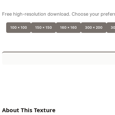
Free high-resolution download. Choose your preferr
100 x 100
150 x 150
160 x 160
300 x 200
30
About This Texture