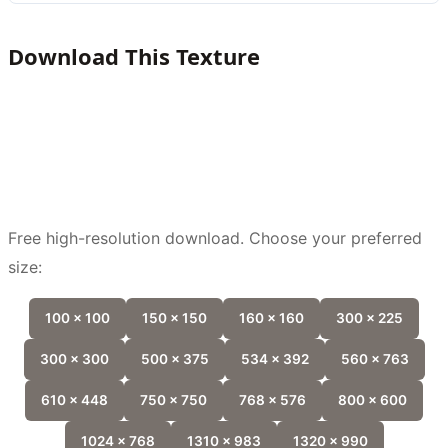
Download This Texture
Free high-resolution download. Choose your preferred
size:
100 x 100
150 x 150
160 x 160
300 x 225
300 x 300
500 x 375
534 x 392
560 x 763
610 x 448
750 x 750
768 x 576
800 x 600
1024 x 768
1310 x 983
1320 x 990