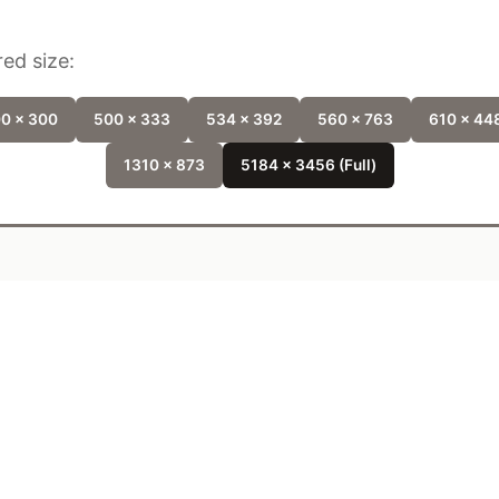
ed size:
0 x 300
500 x 333
534 x 392
560 x 763
610 x 44
1310 x 873
5184 x 3456 (Full)