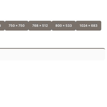
8
750 x 750
768 x 512
800 x 533
1024 x 683