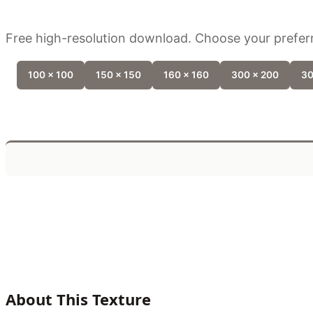
Free high-resolution download. Choose your preferr
100 x 100
150 x 150
160 x 160
300 x 200
30
About This Texture