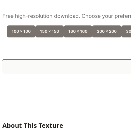
Free high-resolution download. Choose your preferr
100 x 100
150 x 150
160 x 160
300 x 200
30
About This Texture