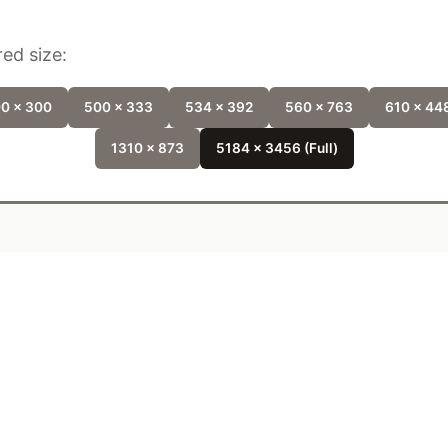
ed size:
0 x 300
500 x 333
534 x 392
560 x 763
610 x 44
1310 x 873
5184 x 3456 (Full)