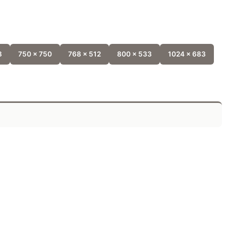
8
750 x 750
768 x 512
800 x 533
1024 x 683