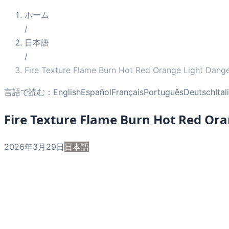
ホーム
/
日本語
/
Fire Texture Flame Burn Hot Red Orange Light Dang
言語で読む：
English
Español
Français
Português
Deutsch
Ita
Fire Texture Flame Burn Hot Red Or
2026年3月29日
日本語