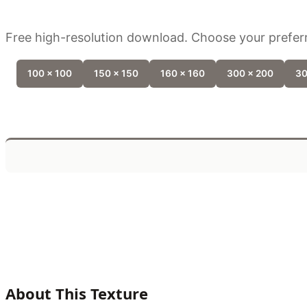
Free high-resolution download. Choose your preferr
100 x 100
150 x 150
160 x 160
300 x 200
30
About This Texture