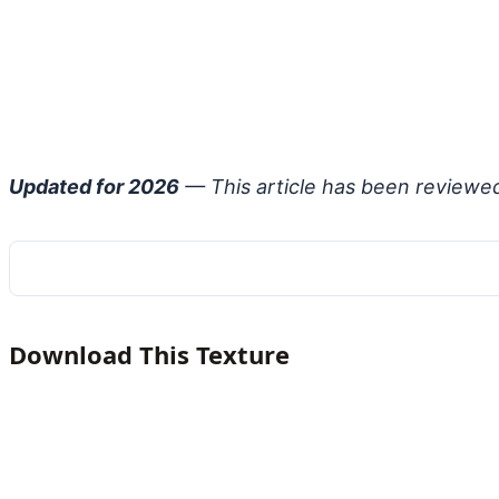
Updated for 2026
— This article has been reviewe
Download This Texture