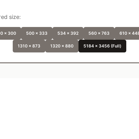
ed size:
0 x 300
500 x 333
534 x 392
560 x 763
610 x 44
1310 x 873
1320 x 880
5184 x 3456 (Full)