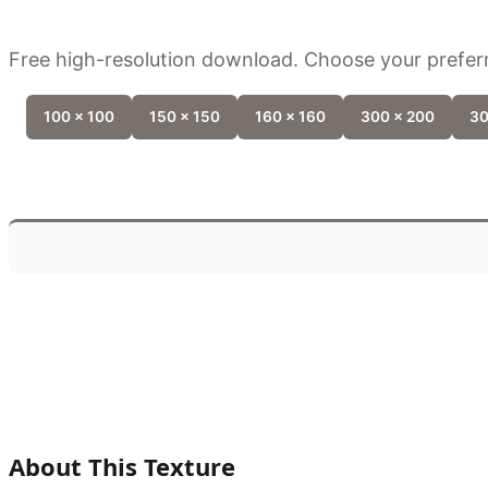
Free high-resolution download. Choose your preferr
100 x 100
150 x 150
160 x 160
300 x 200
30
About This Texture