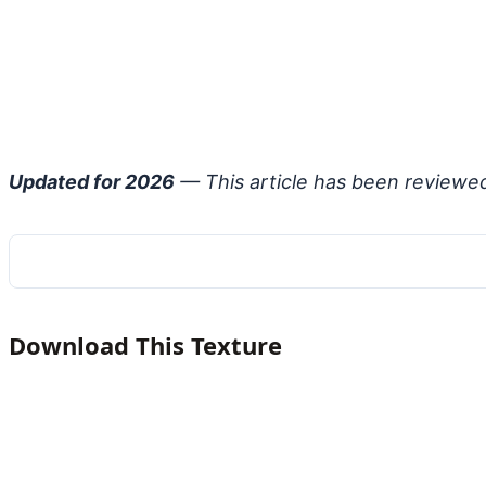
Updated for 2026
— This article has been reviewe
Download This Texture