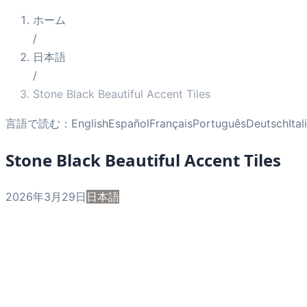
ホーム
/
日本語
/
Stone Black Beautiful Accent Tiles
言語で読む：
English
Español
Français
Português
Deutsch
Ita
Stone Black Beautiful Accent Tiles
2026年3月29日
日本語