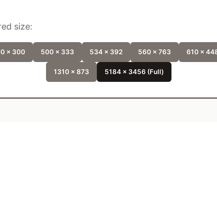
ed size:
0 x 300
500 x 333
534 x 392
560 x 763
610 x 44
1310 x 873
5184 x 3456 (Full)