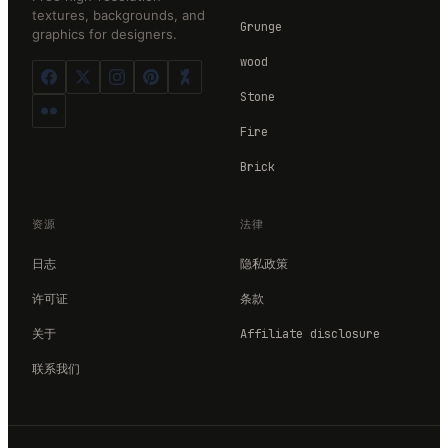
textures, backgrounds, and
Grunge
graphics for designers.
wood
Stone
Fire
Brick
资源
法律
日志
隐私政策
许可证
条款
关于
Affiliate disclosure
联系我们