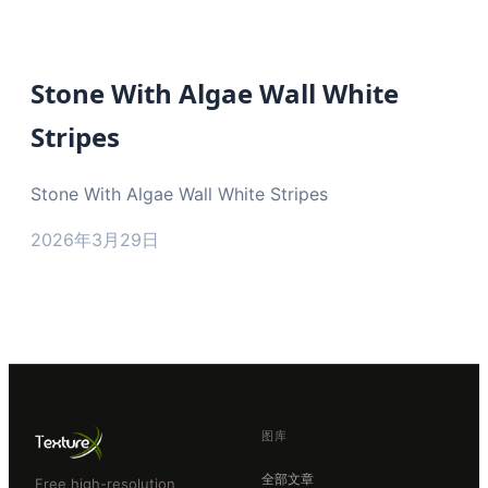
Stone With Algae Wall White
Stripes
Stone With Algae Wall White Stripes
2026年3月29日
图库
全部文章
Free high-resolution