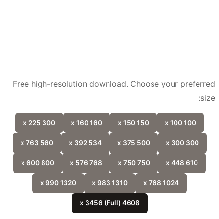
Free high-resolution download. Choose your prefer
si
300 x 225
160 x 160
150 x 150
100 x 100
560 x 763
534 x 392
500 x 375
300 x 300
800 x 600
768 x 576
750 x 750
610 x 448
1320 x 990
1310 x 983
1024 x 768
4608 x 3456 (Full)