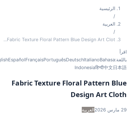
الرئيسية
/
العربية
/
...
Fabric Texture Floral Pattern Blue Design Art Clot
أ
غة:
Bahasa
Italiano
Deutsch
Português
Français
Español
English
Indonesia
हिन्दी
中文
日
Fabric Texture Floral Pattern Bl
Design Art Clo
2
العربية