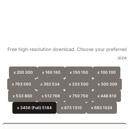
Free high-resolution download. Choose your prefer
si
300 x 200
160 x 160
150 x 150
100 x 100
560 x 763
534 x 392
500 x 333
300 x 300
800 x 533
768 x 512
750 x 750
610 x 448
5184 x 3456 (Full)
1310 x 873
1024 x 683