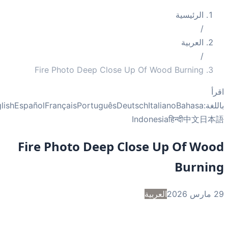
الرئيسية
/
العربية
/
Fire Photo Deep Close Up Of Wood Burning
أ
غة:
Bahasa
Italiano
Deutsch
Português
Français
Español
English
Indonesia
हिन्दी
中文
日
Fire Photo Deep Close Up Of Wo
Burni
2
العربية