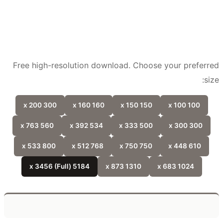
Free high-resolution download. Choose your prefer
si
300 x 200
160 x 160
150 x 150
100 x 100
560 x 763
534 x 392
500 x 333
300 x 300
800 x 533
768 x 512
750 x 750
610 x 448
5184 x 3456 (Full)
1310 x 873
1024 x 683