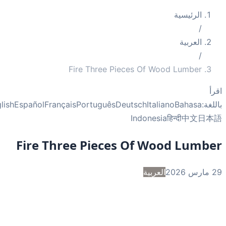
الرئيسية
/
العربية
/
Fire Three Pieces Of Wood Lumber
أ
غة:
Bahasa
Italiano
Deutsch
Português
Français
Español
English
Indonesia
हिन्दी
中文
日
Fire Three Pieces Of Wood Lumb
2
العربية