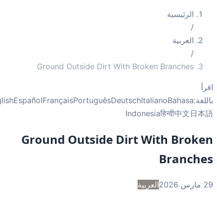
الرئيسية
/
العربية
/
Ground Outside Dirt With Broken Branches
أ
غة:
Bahasa
Italiano
Deutsch
Português
Français
Español
English
Indonesia
हिन्दी
中文
日
Ground Outside Dirt With Brok
Branch
2
العربية