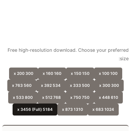
Free high-resolution download. Choose your prefer
si
300 x 200
160 x 160
150 x 150
100 x 100
560 x 763
534 x 392
500 x 333
300 x 300
800 x 533
768 x 512
750 x 750
610 x 448
5184 x 3456 (Full)
1310 x 873
1024 x 683