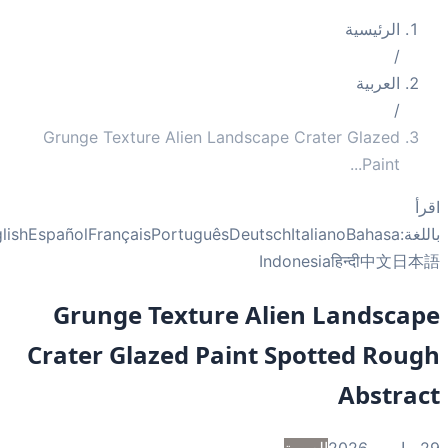
الرئيسية
/
العربية
/
Grunge Texture Alien Landscape Crater Glazed
...
Paint
أ
غة:
Bahasa
Italiano
Deutsch
Português
Français
Español
English
Indonesia
हिन्दी
中文
日
Grunge Texture Alien Landsca
Crater Glazed Paint Spotted Rou
Abstra
2
العربية