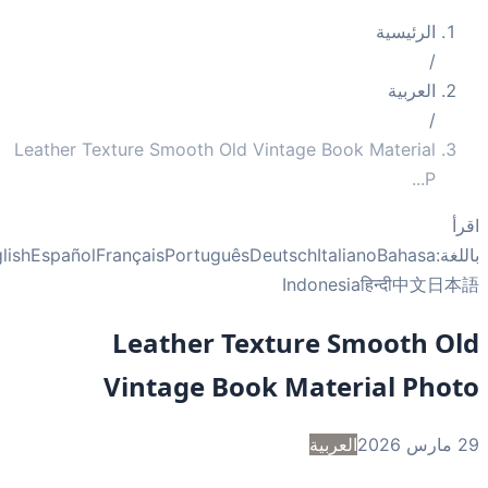
الرئيسية
/
العربية
/
Leather Texture Smooth Old Vintage Book Material
...
P
أ
غة:
Bahasa
Italiano
Deutsch
Português
Français
Español
English
Indonesia
हिन्दी
中文
日
Leather Texture Smooth O
Vintage Book Material Pho
2
العربية