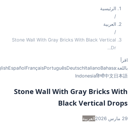
الرئيسية
/
العربية
/
Stone Wall With Gray Bricks With Black Vertical
...
Dr
أ
غة:
Bahasa
Italiano
Deutsch
Português
Français
Español
English
Indonesia
हिन्दी
中文
日
Stone Wall With Gray Bricks Wi
Black Vertical Dro
2
العربية