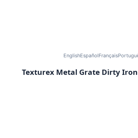
English
Español
Français
Portugu
Texturex Metal Grate Dirty Iro