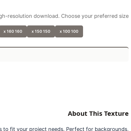
gh-resolution download. Choose your preferred size:
160 x 160
150 x 150
100 x 100
About This Texture
s to fit your project needs. Perfect for backgrounds,