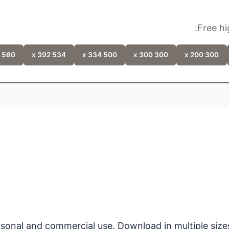
Free hi
560 x 427
534 x 392
500 x 334
300 x 300
300 x 200
personal and commercial use. Download in multiple size