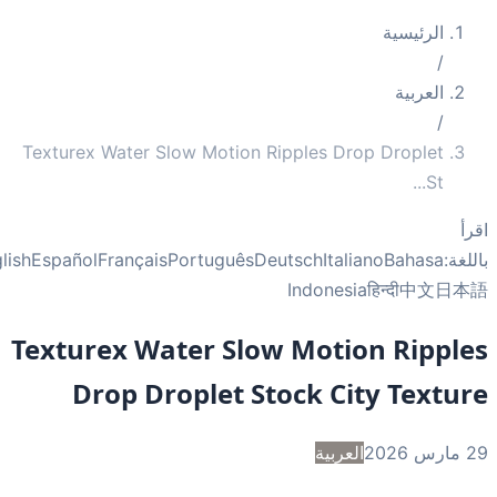
الرئيسية
/
العربية
/
Texturex Water Slow Motion Ripples Drop Droplet
...
St
أ
غة:
Bahasa
Italiano
Deutsch
Português
Français
Español
English
Indonesia
हिन्दी
中文
日
Texturex Water Slow Motion Rippl
Drop Droplet Stock City Textu
2
العربية