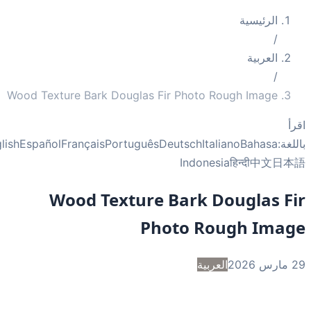
الرئيسية
/
العربية
/
Wood Texture Bark Douglas Fir Photo Rough Image
أ
غة:
Bahasa
Italiano
Deutsch
Português
Français
Español
English
Indonesia
हिन्दी
中文
日
Wood Texture Bark Douglas F
Photo Rough Ima
2
العربية