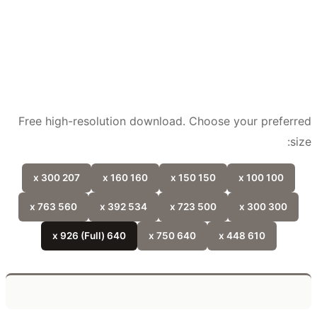
Free high-resolution download. Choose your prefer
si
207 x 300
160 x 160
150 x 150
100 x 100
560 x 763
534 x 392
500 x 723
300 x 300
640 x 926 (Full)
640 x 750
610 x 448