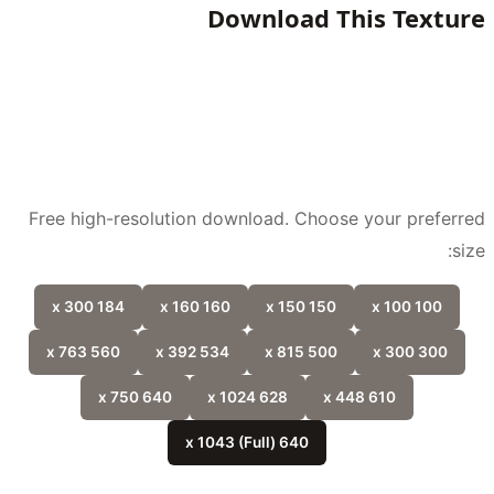
Download This Textu
Free high-resolution download. Choose your prefer
si
184 x 300
160 x 160
150 x 150
100 x 100
560 x 763
534 x 392
500 x 815
300 x 300
640 x 750
628 x 1024
610 x 448
640 x 1043 (Full)