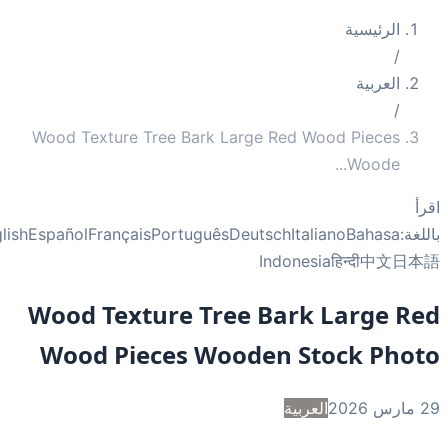
الرئيسية
/
العربية
/
Wood Texture Tree Bark Large Red Wood Pieces
...
Woode
أ
غة:
Bahasa
Italiano
Deutsch
Português
Français
Español
English
Indonesia
हिन्दी
中文
日
Wood Texture Tree Bark Large R
Wood Pieces Wooden Stock Pho
2
العربية