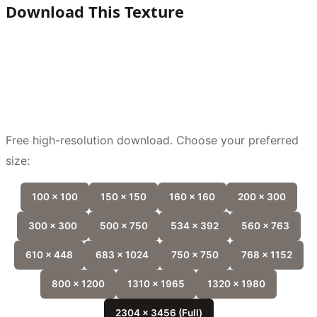
Download This Texture
Free high-resolution download. Choose your preferred
size:
100 x 100
150 x 150
160 x 160
200 x 300
300 x 300
500 x 750
534 x 392
560 x 763
610 x 448
683 x 1024
750 x 750
768 x 1152
800 x 1200
1310 x 1965
1320 x 1980
2304 x 3456 (Full)