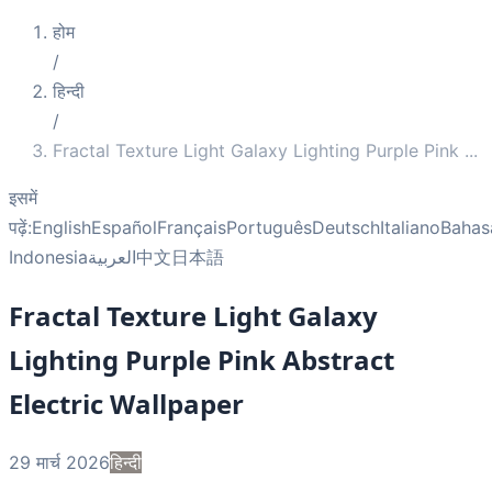
होम
/
हिन्दी
/
Fractal Texture Light Galaxy Lighting Purple Pink
...
इसमें
पढ़ें:
English
Español
Français
Português
Deutsch
Italiano
Bahas
Indonesia
العربية
中文
日本語
Fractal Texture Light Galaxy
Lighting Purple Pink Abstract
Electric Wallpaper
29 मार्च 2026
हिन्दी