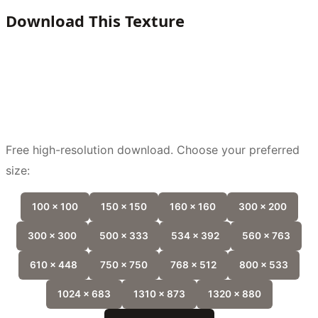
Download This Texture
Free high-resolution download. Choose your preferred
size:
100 x 100
150 x 150
160 x 160
300 x 200
300 x 300
500 x 333
534 x 392
560 x 763
610 x 448
750 x 750
768 x 512
800 x 533
1024 x 683
1310 x 873
1320 x 880