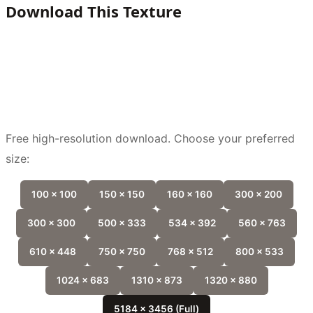
Download This Texture
Free high-resolution download. Choose your preferred
size:
100 x 100
150 x 150
160 x 160
300 x 200
300 x 300
500 x 333
534 x 392
560 x 763
610 x 448
750 x 750
768 x 512
800 x 533
1024 x 683
1310 x 873
1320 x 880
5184 x 3456 (Full)