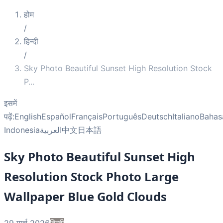
होम
/
हिन्दी
/
Sky Photo Beautiful Sunset High Resolution Stock
P
...
इसमें
पढ़ें:
English
Español
Français
Português
Deutsch
Italiano
Bahas
Indonesia
العربية
中文
日本語
Sky Photo Beautiful Sunset High
Resolution Stock Photo Large
Wallpaper Blue Gold Clouds
29 मार्च 2026
हिन्दी