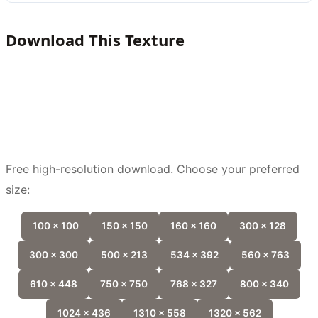
Download This Texture
Free high-resolution download. Choose your preferred
size:
100 x 100
150 x 150
160 x 160
300 x 128
300 x 300
500 x 213
534 x 392
560 x 763
610 x 448
750 x 750
768 x 327
800 x 340
1024 x 436
1310 x 558
1320 x 562