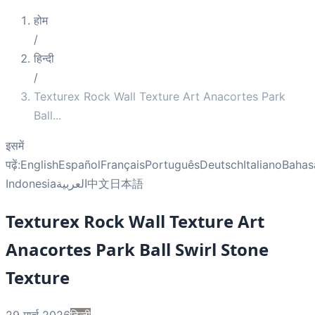
होम
/
हिन्दी
/
Texturex Rock Wall Texture Art Anacortes Park
Ball
...
इसमें
पढ़ें:
English
Español
Français
Português
Deutsch
Italiano
Bahas
Indonesia
العربية
中文
日本語
Texturex Rock Wall Texture Art
Anacortes Park Ball Swirl Stone
Texture
29 मार्च 2026
हिन्दी