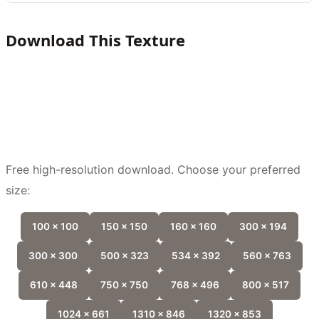
Download This Texture
Free high-resolution download. Choose your preferred
size:
100 x 100
150 x 150
160 x 160
300 x 194
300 x 300
500 x 323
534 x 392
560 x 763
610 x 448
750 x 750
768 x 496
800 x 517
1024 x 661
1310 x 846
1320 x 853