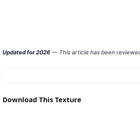
Updated for 2026
— This article has been reviewe
Download This Texture