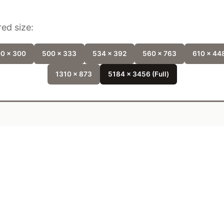
ed size:
0 x 300
500 x 333
534 x 392
560 x 763
610 x 44
1310 x 873
5184 x 3456 (Full)