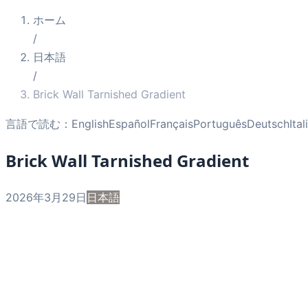
ホーム
/
日本語
/
Brick Wall Tarnished Gradient
言語で読む：
English
Español
Français
Português
Deutsch
Ita
Brick Wall Tarnished Gradient
2026年3月29日
日本語