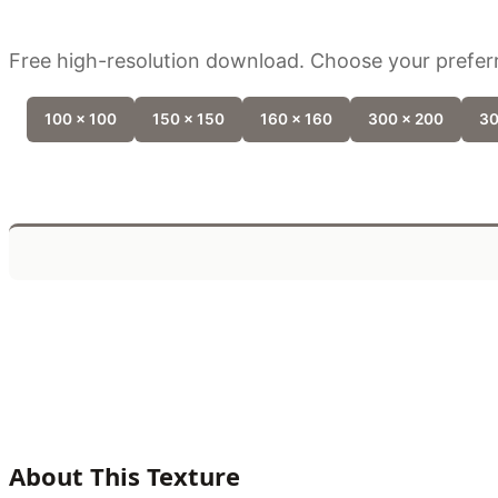
Free high-resolution download. Choose your preferr
100 x 100
150 x 150
160 x 160
300 x 200
30
About This Texture