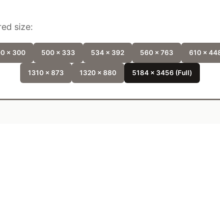
ed size:
0 x 300
500 x 333
534 x 392
560 x 763
610 x 44
1310 x 873
1320 x 880
5184 x 3456 (Full)