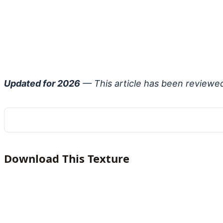
Updated for 2026
— This article has been reviewe
Download This Texture