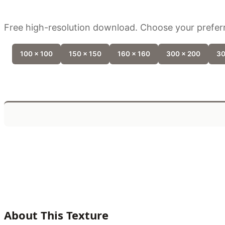
Free high-resolution download. Choose your preferr
100 x 100
150 x 150
160 x 160
300 x 200
30
About This Texture