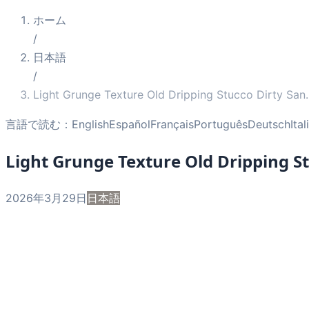
ホーム
/
日本語
/
Light Grunge Texture Old Dripping Stucco Dirty San
.
言語で読む：
English
Español
Français
Português
Deutsch
Ita
Light Grunge Texture Old Dripping S
2026年3月29日
日本語