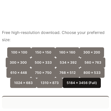
Free high-resolution download. Choose your preferred
size:
100 x 100
150 x 150
160 x 160
300 x 200
300 x 300
500 x 333
534 x 392
560 x 763
610 x 448
750 x 750
768 x 512
800 x 533
1024 x 683
1310 x 873
5184 x 3456 (Full)