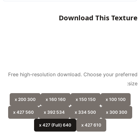
Download This Textu
Free high-resolution download. Choose your prefer
si
300 x 200
160 x 160
150 x 150
100 x 100
560 x 427
534 x 392
500 x 334
300 x 300
640 x 427 (Full)
610 x 427