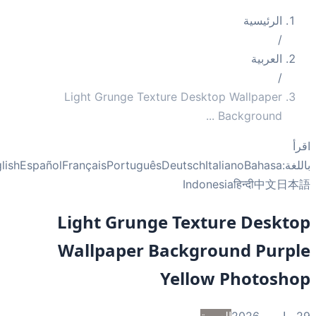
الرئيسية
/
العربية
/
Light Grunge Texture Desktop Wallpaper
...
Background
أ
غة:
Bahasa
Italiano
Deutsch
Português
Français
Español
English
Indonesia
हिन्दी
中文
日
Light Grunge Texture Deskt
Wallpaper Background Purp
Yellow Photosh
2
العربية