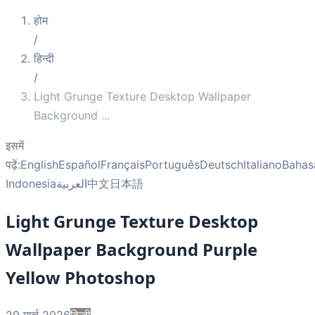
होम
/
हिन्दी
/
Light Grunge Texture Desktop Wallpaper
Background
...
इसमें
पढ़ें:
English
Español
Français
Português
Deutsch
Italiano
Bahas
Indonesia
العربية
中文
日本語
Light Grunge Texture Desktop
Wallpaper Background Purple
Yellow Photoshop
29 मार्च 2026
हिन्दी