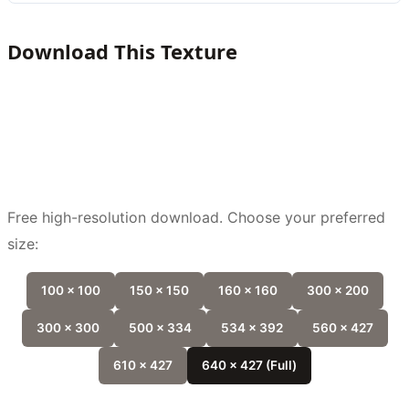
Download This Texture
Free high-resolution download. Choose your preferred
size:
100 x 100
150 x 150
160 x 160
300 x 200
300 x 300
500 x 334
534 x 392
560 x 427
610 x 427
640 x 427 (Full)