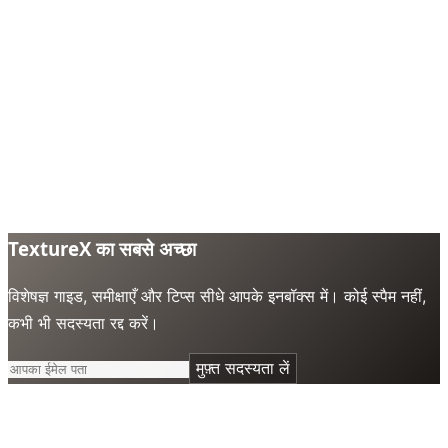
TextureX का सबसे अच्छा
विशेषज्ञ गाइड, समीक्षाएँ और टिप्स सीधे आपके इनबॉक्स में। कोई स्पैम नहीं,
कभी भी सदस्यता रद्द करें।
मुफ़्त सदस्यता लें