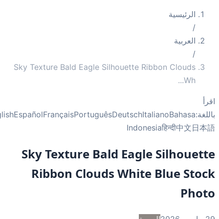
الرئيسية
/
العربية
/
Sky Texture Bald Eagle Silhouette Ribbon Clouds
...
Wh
أ
غة:
Bahasa
Italiano
Deutsch
Português
Français
Español
English
Indonesia
हिन्दी
中文
日
Sky Texture Bald Eagle Silhouet
Ribbon Clouds White Blue Sto
Pho
2
العربية