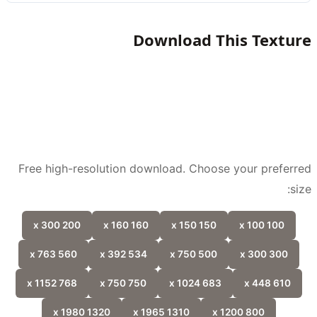
Download This Textu
Free high-resolution download. Choose your prefer
si
200 x 300
160 x 160
150 x 150
100 x 100
560 x 763
534 x 392
500 x 750
300 x 300
768 x 1152
750 x 750
683 x 1024
610 x 448
1320 x 1980
1310 x 1965
800 x 1200