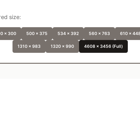
ed size:
0 x 300
500 x 375
534 x 392
560 x 763
610 x 44
1310 x 983
1320 x 990
4608 x 3456 (Full)