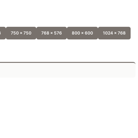
8
750 x 750
768 x 576
800 x 600
1024 x 768