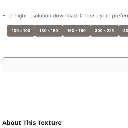
Free high-resolution download. Choose your preferr
100 x 100
150 x 150
160 x 160
300 x 225
30
About This Texture