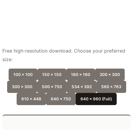
Free high-resolution download. Choose your preferred
size:
100 x 100
150 x 150
160 x 160
200 x 300
300 x 300
500 x 750
534 x 392
560 x 763
610 x 448
640 x 750
640 x 960 (Full)