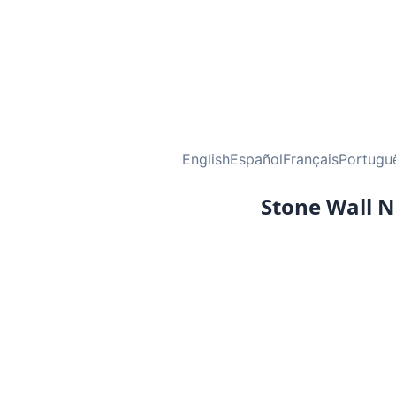
English
Español
Français
Portugu
Stone Wall N