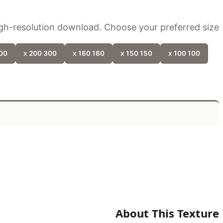
gh-resolution download. Choose your preferred size:
x 300
300 x 200
160 x 160
150 x 150
100 x 100
About This Texture