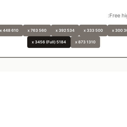
Free hi
610 x 448
560 x 763
534 x 392
500 x 333
300 
5184 x 3456 (Full)
1310 x 873