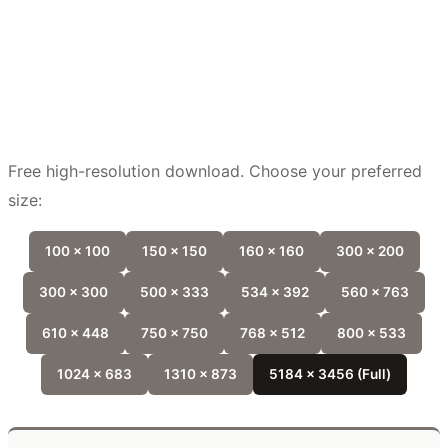
Free high-resolution download. Choose your preferred
size:
100 x 100
150 x 150
160 x 160
300 x 200
300 x 300
500 x 333
534 x 392
560 x 763
610 x 448
750 x 750
768 x 512
800 x 533
1024 x 683
1310 x 873
5184 x 3456 (Full)