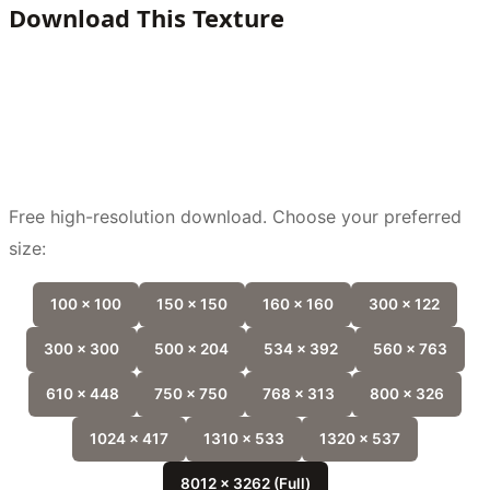
Download This Texture
Free high-resolution download. Choose your preferred
size:
100 x 100
150 x 150
160 x 160
300 x 122
300 x 300
500 x 204
534 x 392
560 x 763
610 x 448
750 x 750
768 x 313
800 x 326
1024 x 417
1310 x 533
1320 x 537
8012 x 3262 (Full)